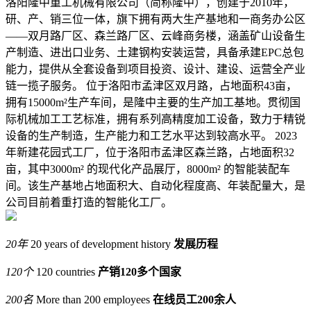
洛阳隆中重工机械有限公司（简称隆中），创建于2010年，
研、产、销三位一体，旗下拥有两大生产基地和一商务办公区
——双月路厂区、森兰路厂区、云峰商务楼，涵盖矿山设备生
产制造、进出口业务、土建钢构安装运营，具备承建EPC总包
能力，提供从全套设备到项目投资、设计、建设、运营全产业
链一揽子服务。 位于洛阳市孟津区双月路，占地面积43亩，
拥有15000m²生产车间，是隆中主要的生产加工基地。贯彻国
际机械加工工艺标准，拥有系列高精度加工设备，致力于精锐
设备的生产制造，生产能力和工艺水平达到较高水平。 2023
年新建花园式工厂，位于洛阳市孟津区森兰路，占地面积32
亩，其中3000m² 的现代化产品展厅，8000m² 的智能装配车
间。该生产基地占地面积大、自动化程度高、年装配量大，是
公司目前着重打造的智能化工厂。
20
年
20 years of development history
发展历程
120
个
120 countries
产销120多个国家
200
名
More than 200 employees
在线员工200余人